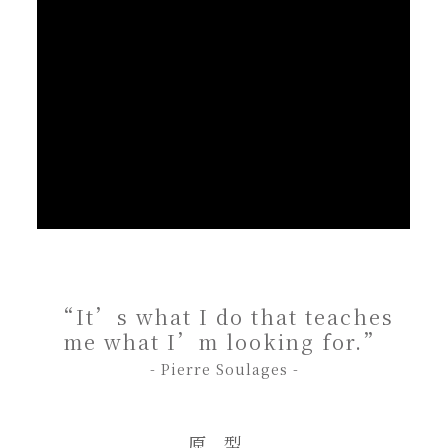
“It’s what I do that teaches
me what I’m looking for.”
- Pierre Soulages -
原型