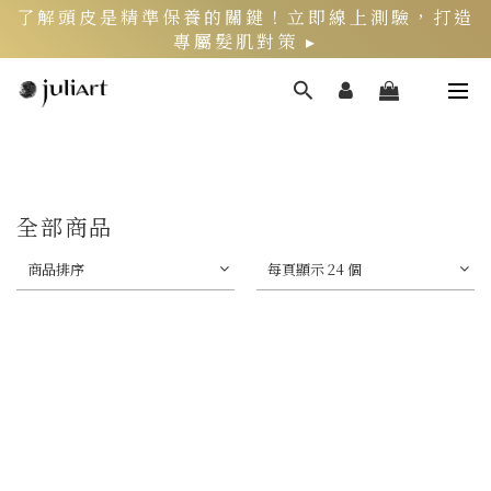
了解頭皮是精準保養的關鍵！立即線上測驗，打造
專屬髮肌對策 ▸
新客限定》LINE官方綁定會員，再領$200折價券
頭皮健康月》居家養護丨夏季限定組好評熱銷中 ▸
全部商品
商品排序
每頁顯示 24 個