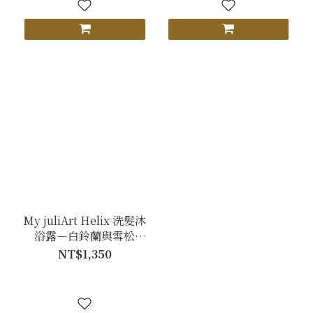
My juliArt Helix 洗髮沐
浴露－白鈴蘭與雪松
1000mL
NT$1,350