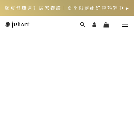
頭皮健康月》居家養護丨夏季限定組好評熱銷中 ▸