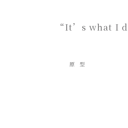
“It’s what I d
原型