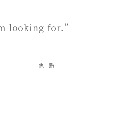
m looking for.”
焦點