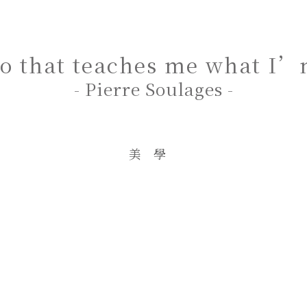
o that teaches me what I’
- Pierre Soulages -
美學