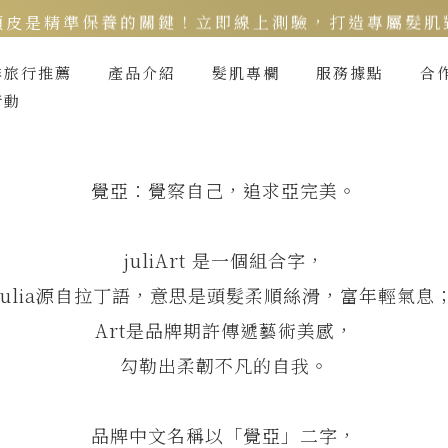
頭皮是精準保養的關鍵！立即線上測驗，打造專屬髮肌對
新客限定》LINE官方綁定會員，再領$200折價券
季旅行推薦
產品介紹
髮肌專欄
服務據點
合
行動
頭皮健康月》居家養護丨夏季限定組好評熱銷中 ▸
覺亞：覺察自己，追求亞完美。
juliArt 是一個組合字，
julia源自拉丁語，意思是頭髮柔順絲滑，富年輕氣息
Art是品牌期許傳遞藝術美感，
勾勒出柔韌不凡的自我。
品牌中文名稱以「覺亞」二字，