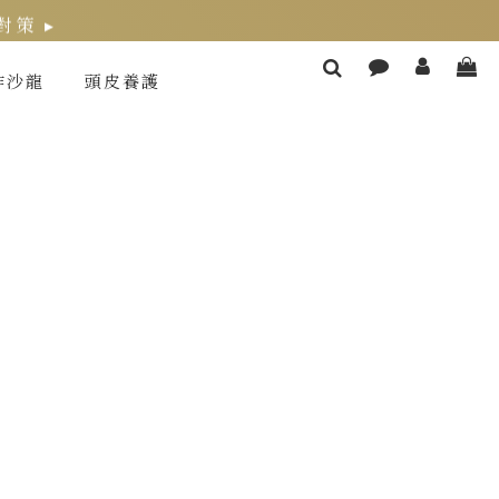
策 ▸
作沙龍
頭皮養護
；