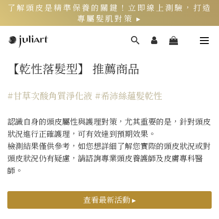
了解頭皮是精準保養的關鍵！立即線上測驗，打造
專屬髮肌對策 ▸
新客限定》LINE官方綁定會員，再領$200折價券
【乾性落髮型】 推薦商品
頭皮健康月》居家養護丨夏季限定組好評熱銷中 ▸
#甘草次酸角質淨化液 #希沛絲蘊髮乾性
認識自身的頭皮屬性與護理對策，尤其重要的是，針對頭皮
狀況進行正確護理，可有效達到預期效果。
檢測結果僅供參考，如您想詳細了解您實際的頭皮狀況或對
頭皮狀況仍有疑慮，請諮詢專業頭皮養護師及皮膚專科醫
師。
查看最新活動 ▸