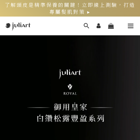
了解頭皮是精準保養的關鍵！立即線上測驗，打造
專屬髮肌對策 ▸
新客限定》LINE官方綁定會員，再領$200折價券
頭皮健康月》居家養護丨夏季限定組好評熱銷中 ▸