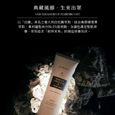
典藏風韻．生來出眾
OUR PARADIGM OF STANDING OUT
以「白鑽」美名之義大利白松露萃取，結合高原積雪草
萃取、專利蘊髮成分NcPA皙玻酸，全面性滿足髮肌保
養，苛刻追求「前所未有」的絕佳保養洗沐。