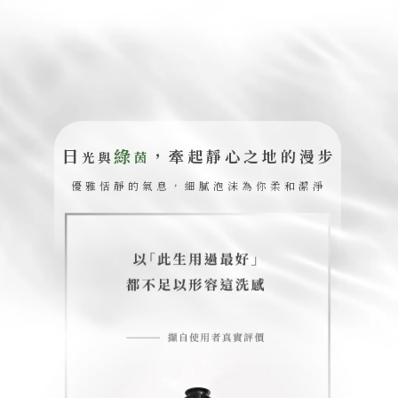
日
綠
，牽起靜心之地的漫步
光與
茵
優雅恬靜的氣息，細膩泡沫為你柔和潔淨