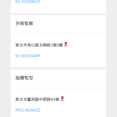
02-22550623
莎薇髮廊
新北市泰山區全興路3號1樓
02-85315449
迪薾髮型
新北市蘆洲區中原路84號
0922-826622