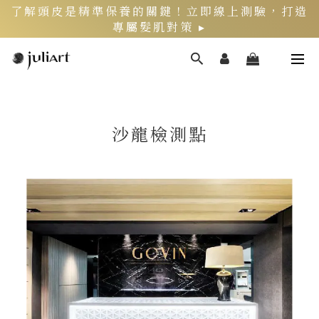
新客限定》LINE官方綁定會員，再領$200折價券
頭皮健康月》居家養護丨夏季限定組好評熱銷中 ▸
沙龍檢測點