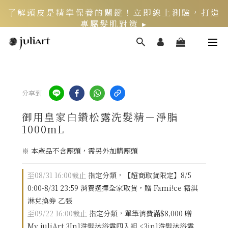
了解頭皮是精準保養的關鍵！立即線上測驗，打造
專屬髮肌對策 ▸
新客限定》LINE官方綁定會員，再領$200折價券
頭皮健康月》居家養護丨夏季限定組好評熱銷中 ▸
分享到
御用皇家白鑽松露洗髮精－淨脂
1000mL
※ 本產品不含壓頭，需另外加購壓頭
至
08/31 16:00
截止
指定分類，【超商取貨限定】8/5
0:00-8/31 23:59 消費選擇全家取貨，贈 Fami!ce 霜淇
淋兌換券 乙張
至
09/22 16:00
截止
指定分類，單筆消費滿$8,000 贈
My juliArt 3In1洗髮沐浴露四入組 <3in1洗髮沐浴露