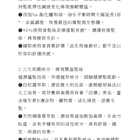
持髮肌彈性減緩老化再現強韌豐盈。
●添加5α-酯化鱷梨油，油水平衡時間大幅延長1倍
*，全面調理，恢復最佳的養髮微生態圈。
●95%使用者髮絲柔順蓬鬆有感*，潤澤修復髮
絲，再現極致光彩。
●擷取使用者真實評價「此生用過最好」都不足以
形容的舒適洗感。
2.三大奇蹟成分，再現豐盈髮絲
植源蘊髮技術，珍選植萃成分，回歸健康髮肌齡。
●白松露萃取：源自義大利北部，產期極短無法以
人工培育，其珍貴與高價而有著「白鑽」美名，富
含維生素B複合物、礦物質，活化頭皮、滋養毛
髮。
●天然積雪草萃取：源自馬達加斯加高原，生命力
旺盛，含有多種有效的活性成分，具有舒緩、鎮
定、保濕的效果。
●皙玻酸NcPA：日本專利蘊髮成分，有效強健髮