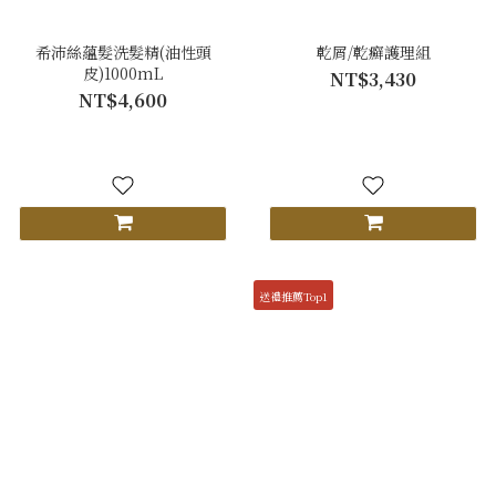
希沛絲蘊髮洗髮精(油性頭
乾屑/乾癬護理組
皮)1000mL
NT$3,430
NT$4,600
送禮推薦Top1