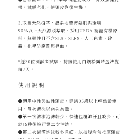
根，減緩老化，使頭皮恢復生機。
3.取自天然植萃，溫柔地善待髮肌與環境
90%以上天然源頭萃取，採用USDA 認證有機原
料，無藥性且不含SLS、SLES、人工色素、矽
靈、化學防腐劑與皂鹼。
*經30位測試者試驗，持續使用白鑽松露豐盈洗髮
精7天。
使用說明
●適用中性與油性頭皮，建議35歲以上輕熟齡使
用，每次清洗以兩次為佳。
●第一次清潔泡沫較少，快速包覆油汙且較少，可
於15秒後進行第二次沖洗。
●第二次清潔泡沫較多且細，以指腹均勻按摩頭皮