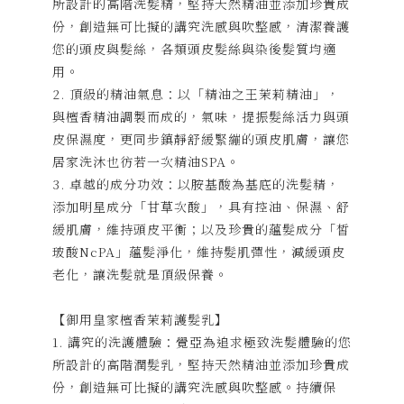
所設計的高階洗髮精，堅持天然精油並添加珍貴成
份，創造無可比擬的講究洗感與吹整感，清潔養護
您的頭皮與髮絲，各類頭皮髮絲與染後髮質均適
用。
2. 頂級的精油氣息：以「精油之王茉莉精油」，
與檀香精油調製而成的，氣味，提振髮絲活力與頭
皮保濕度，更同步鎮靜舒緩緊繃的頭皮肌膚，讓您
居家洗沐也彷若一次精油SPA。
3. 卓越的成分功效：以胺基酸為基底的洗髮精，
添加明星成分「甘草次酸」，具有控油、保濕、舒
緩肌膚，維持頭皮平衡；以及珍貴的蘊髮成分「皙
玻酸NcPA」蘊髮淨化，維持髮肌彈性，減緩頭皮
老化，讓洗髮就是頂級保養。
【御用皇家檀香茉莉護髮乳】
1. 講究的洗護體驗：覺亞為追求極致洗髮體驗的您
所設計的高階潤髮乳，堅持天然精油並添加珍貴成
份，創造無可比擬的講究洗感與吹整感。持續保