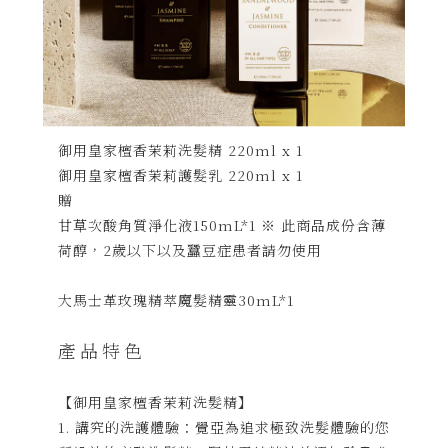
組合內容
御用皇家檀香茉莉洗髮精 220ml x 1
御用皇家檀香茉莉護髮乳 220ml x 1
贈
甘草次酸角質淨化液150mL*1 ※ 此商品成份含薄
荷醇，2歲以下以及蠶豆症患者請勿使用
大馬士革玫瑰精萃魔髮精靈30mL*1
產品特色
【御用皇家檀香茉莉洗髮精】
1. 講究的洗護體驗：覺亞為追求極致洗髮體驗的您