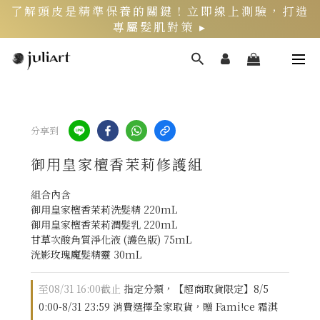
了解頭皮是精準保養的關鍵！立即線上測驗，打造
專屬髮肌對策 ▸
新客限定》LINE官方綁定會員，再領$200折價券
頭皮健康月》居家養護丨夏季限定組好評熱銷中 ▸
分享到
御用皇家檀香茉莉修護組
組合內含
御用皇家檀香茉莉洗髮精 220mL
御用皇家檀香茉莉潤髮乳 220mL
甘草次酸角質淨化液 (護色版) 75mL
洸影玫瑰魔髮精靈 30mL
至
08/31 16:00
截止
指定分類，【超商取貨限定】8/5
0:00-8/31 23:59 消費選擇全家取貨，贈 Fami!ce 霜淇