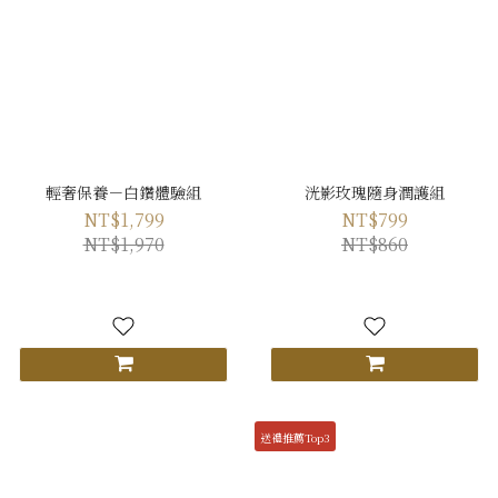
輕奢保養－白鑽體驗組
洸影玫瑰隨身潤護組
NT$1,799
NT$799
NT$1,970
NT$860
送禮推薦Top3