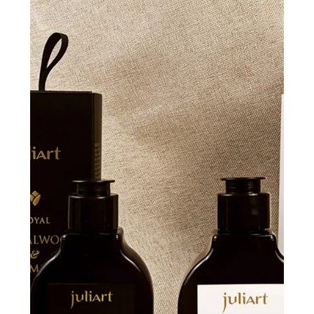
【御用皇家檀香茉莉護髮乳】
洗髮精清洗後，視髮量取適量潤髮乳均勻塗抹於髮
中、髮尾處，約停留2~3分鐘，再以清水沖洗即
可。