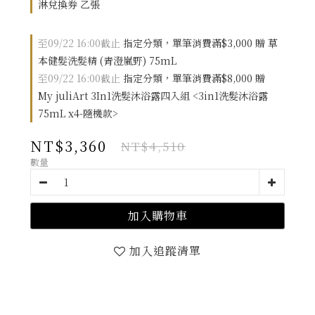
淋兌換券 乙張
至
09/22 16:00
截止
指定分類，單筆消費滿$3,000 贈 草
本健髮洗髮精 (青澄嵐野) 75mL
至
09/22 16:00
截止
指定分類，單筆消費滿$8,000 贈
My juliArt 3In1洗髮沐浴露四入組 <3in1洗髮沐浴露
75mL x4-隨機款>
NT$3,360
NT$4,510
數量
加入購物車
加入追蹤清單