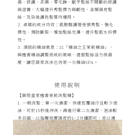
濕、修護、柔順、零毛躁，賦予髮絲不間斷的修護
與滋養，大幅提升秀髮彈力與韌性，各類頭皮髮
絲，及染後護色髮質均適用。
2. 卓越的成分功效：肌胺酸護理受損秀髮，強化
彈性、預防斷裂，增加髮絲光澤，提升髮肌水份彈
性。
3. 頂級的精油氣息：以「精油之王茉莉精油」，
與檀香精油調製而成的氣味，提振髮絲活力保濕
度，讓您居家洗沐也彷若一次精油SPA。
使用說明
【御用皇家檀香茉莉洗髮精】
1. 一般洗髮：第一次清潔，快速包覆油汙且較少泡
沫，可於15秒後沖洗。再進行第二次清潔，泡沫較
多且細，以指腹按摩頭皮約1~2分鐘即可，並以清
水沖洗乾淨。