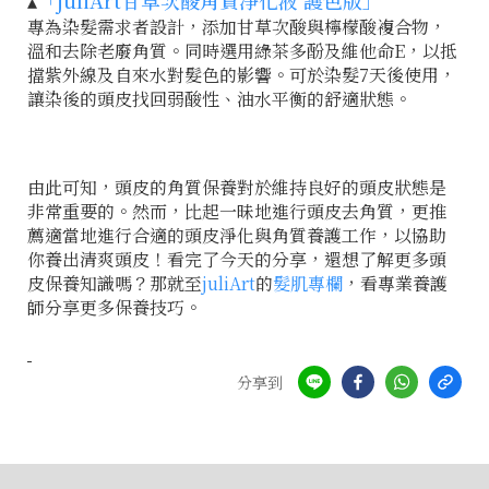
▴
「juliArt甘草次酸角質淨化液 護色版」
專為染髮需求者設計，添加甘草次酸與檸檬酸複合物，
溫和去除老廢角質。同時選用綠茶多酚及維他命E，以抵
擋紫外線及自來水對髮色的影響。可於染髮7天後使用，
讓染後的頭皮找回弱酸性、油水平衡的舒適狀態。
由此可知，頭皮的角質保養對於維持良好的頭皮狀態是
非常重要的。然而，比起一昧地進行頭皮去角質，更推
薦適當地進行合適的頭皮淨化與角質養護工作，以協助
你養出清爽頭皮！看完了今天的分享，還想了解更多頭
皮保養知識嗎？那就至
juliArt
的
髮肌專欄
，看專業養護
師分享更多保養技巧。
分享到