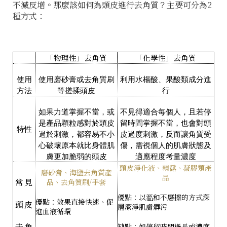
不減反增。那麼該如何為頭皮進行去角質？主要可分為2
種方式：
「物理性」去角質
「化學性」去角質
使用
使用磨砂膏或去角質刷
利用水楊酸、果酸類成分進
方法
等搓揉頭皮
行
如果力道掌握不當，或
不見得適合每個人，且若停
是產品顆粒感對於頭皮
留時間掌握不當，也會對頭
特性
過於刺激，都容易不小
皮過度刺激，反而讓角質受
心破壞原本就比身體肌
傷，需視個人的肌膚狀態及
膚更加脆弱的頭皮
適應程度考量濃度
頭皮淨化液、精露、凝膠類產
磨砂膏、海鹽去角質產
品
常見
品、去角質刷/手套
優點：以溫和不磨擦的方式深
優點：效果直接快速、促
頭皮
層潔淨肌膚髒污
進血液循環
去角
缺點：如停留時間過長或濃度