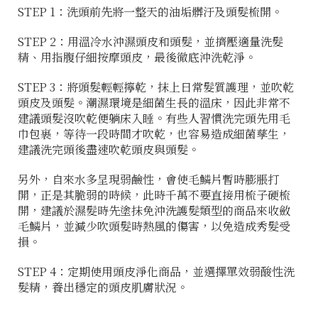
STEP 1：洗頭前先將一整天的油垢髒汙及頭髮梳開。
STEP 2：用溫冷水沖濕頭皮和頭髮，並擠壓適量洗髮
精、用指腹仔細按摩頭皮，最後徹底沖洗乾淨。
STEP 3：將頭髮輕輕擰乾，抹上日常髮質護理，並吹乾
頭皮及頭髮。潮濕環境是細菌生長的溫床，因此非常不
建議頭髮沒吹乾便躺床入睡。有些人習慣洗完頭先用毛
巾包裹，等待一段時間才吹乾，也容易造成細菌孳生，
建議洗完頭後盡速吹乾頭皮與頭髮。
另外，自來水多呈現弱鹼性，會使毛鱗片暫時膨脹打
開，正是其脆弱的時候，此時千萬不要直接用梳子硬梳
開，建議於濕髮時先塗抹免沖洗護髮類型的商品來收斂
毛鱗片，並減少吹頭髮時熱風的傷害，以免造成秀髮受
損。
STEP 4：定期使用頭皮淨化商品，並選擇單效弱酸性洗
髮精，養出穩定的頭皮肌膚狀況。