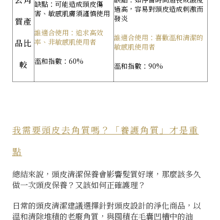
缺點：可能造成頭皮傷
過高，容易對頭皮造成刺激而
害、敏感肌膚須謹慎使用
發炎
質產
誰適合使用：追求高效
誰適合使用：喜歡溫和清潔的
率、非敏感肌使用者
品比
敏感肌使用者
溫和指數：60%
較
溫和指數：90%
我需要頭皮去角質嗎？「養護角質」才是重
點
總結來說，頭皮清潔保養會影響髮質好壞，那麼該多久
做一次頭皮保養？又該如何正確護理？
日常的頭皮清潔建議選擇針對頭皮設計的淨化商品，以
溫和清除堆積的老廢角質，與囤積在毛囊凹槽中的油