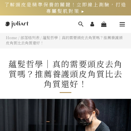
了解頭皮是精準保養的關鍵！立即線上測驗，打造
專屬髮肌對策 ▸
新客限定》LINE官方綁定會員，再領$200折價券
Home
/
部落格列表
/
蘊髮哲學｜真的需要頭皮去角質嗎？推薦養護頭
皮角質比去角質還好！
頭皮健康月》居家養護丨夏季限定組好評熱銷中 ▸
蘊髮哲學｜真的需要頭皮去角
質嗎？推薦養護頭皮角質比去
角質還好！