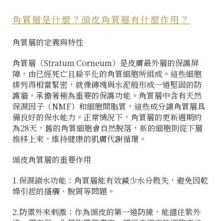
角質層是什麼？頭皮角質層有什麼作用？
角質層的定義與特性
角質層（Stratum Corneum）是皮膚最外層的保護屏
障，由已經死亡且扁平化的角質細胞所組成。這些細胞
排列得相當緊密，就像磚塊與水泥般形成一道堅固的防
護牆，承擔著極為重要的保護功能。角質層中含有天然
保濕因子（NMF）和細胞間脂質，這些成分讓角質層具
備良好的保水能力。正常情況下，角質層的更新週期約
為28天，舊的角質細胞會自然脫落，新的細胞則從下層
推移上來，維持健康的肌膚代謝循環。
頭皮角質層的重要作用
1.保濕鎖水功能
：角質層能有效減少水分散失，避免因乾
燥引起的搔癢、脫屑等問題。
2.防禦外來刺激
：作為頭皮的第一道防線，能擋住紫外